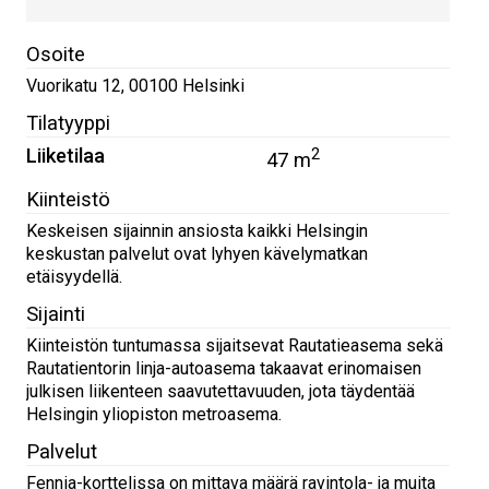
Osoite
Vuorikatu 12
,
00100
Helsinki
Tilatyyppi
Liiketilaa
2
47 m
Kiinteistö
Keskeisen sijainnin ansiosta kaikki Helsingin
keskustan palvelut ovat lyhyen kävelymatkan
etäisyydellä.
Sijainti
Kiinteistön tuntumassa sijaitsevat Rautatieasema sekä
Rautatientorin linja-autoasema takaavat erinomaisen
julkisen liikenteen saavutettavuuden, jota täydentää
Helsingin yliopiston metroasema.
Palvelut
Fennia-korttelissa on mittava määrä ravintola- ja muita