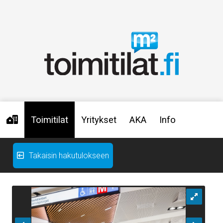
Toimitilat
Yritykset
AKA
Info
Takaisin hakutulokseen