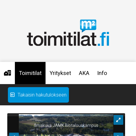
Toimitilat
Yritykset
AKA
Info
Takaisin hakutulokseen
Ilmakuva JAMK Biotalouskampus