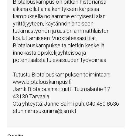
Biotalouskampus on pitkän historiansa
aikana ollut aina kehityksen kärjessä:
kampuksella nojaamme erityisesti alan
yrittäjyyteen, käytännönläheiseen
tutkimustyöhön ja uusien ammattilaisten
kouluttamiseen. Vuokratessasi tilat
Biotalouskampukselta oletkin keskellä
innokasta opiskelijayhteisöä ja
potentiaalista tulevaisuuden työvoimaa.
Tutustu Biotalouskampuksen toimintaan:
www.biotalouskampus.fi
Jamk Biotalousinstituutti Tuumalantie 17
43130 Tarvaala
Ota yhteyttä: Janne Salmi puh. 040 480 8636
etuninimi.sukunimi@jamk.f