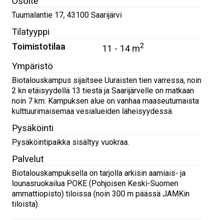
Osoite
Tuumalantie 17
,
43100
Saarijärvi
Tilatyyppi
Toimistotilaa
2
11 - 14 m
Ympäristö
Biotalouskampus sijaitsee Uuraisten tien varressa, noin
2 kn etäisyydellä 13 tiestä ja Saarijärvelle on matkaan
noin 7 km. Kampuksen alue on vanhaa maaseutumaista
kulttuurimaisemaa vesialueiden läheisyydessä.
Pysäköinti
Pysäköintipaikka sisältyy vuokraa.
Palvelut
Biotalouskampuksella on tarjolla arkisin aamiais- ja
lounasruokailua POKE (Pohjoisen Keski-Suomen
ammattiopisto) tiloissa (noin 300 m päässä JAMKin
tiloista).