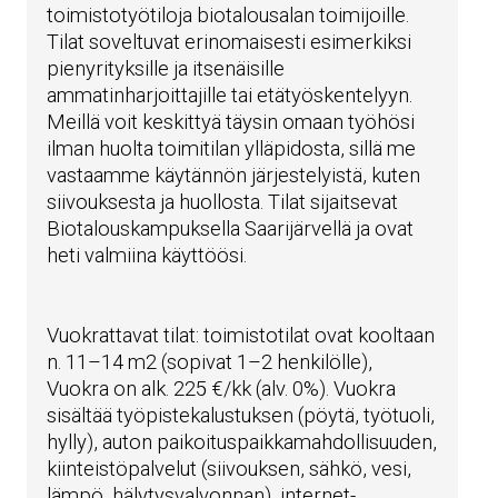
toimistotyötiloja biotalousalan toimijoille.
Tilat soveltuvat erinomaisesti esimerkiksi
pienyrityksille ja itsenäisille
ammatinharjoittajille tai etätyöskentelyyn.
Meillä voit keskittyä täysin omaan työhösi
ilman huolta toimitilan ylläpidosta, sillä me
vastaamme käytännön järjestelyistä, kuten
siivouksesta ja huollosta. Tilat sijaitsevat
Biotalouskampuksella Saarijärvellä ja ovat
heti valmiina käyttöösi.
Vuokrattavat tilat: toimistotilat ovat kooltaan
n. 11–14 m2 (sopivat 1–2 henkilölle),
Vuokra on alk. 225 €/kk (alv. 0%). Vuokra
sisältää työpistekalustuksen (pöytä, työtuoli,
hylly), auton paikoituspaikkamahdollisuuden,
kiinteistöpalvelut (siivouksen, sähkö, vesi,
lämpö, hälytysvalvonnan), internet-