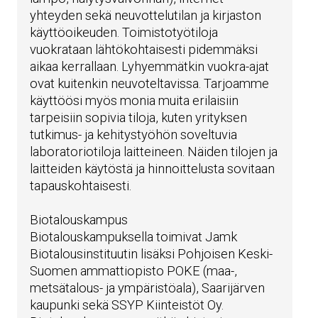
yhteyden sekä neuvottelutilan ja kirjaston
käyttöoikeuden. Toimistotyötiloja
vuokrataan lähtökohtaisesti pidemmäksi
aikaa kerrallaan. Lyhyemmätkin vuokra-ajat
ovat kuitenkin neuvoteltavissa. Tarjoamme
käyttöösi myös monia muita erilaisiin
tarpeisiin sopivia tiloja, kuten yrityksen
tutkimus- ja kehitystyöhön soveltuvia
laboratoriotiloja laitteineen. Näiden tilojen ja
laitteiden käytöstä ja hinnoittelusta sovitaan
tapauskohtaisesti.
Biotalouskampus
Biotalouskampuksella toimivat Jamk
Biotalousinstituutin lisäksi Pohjoisen Keski-
Suomen ammattiopisto POKE (maa-,
metsätalous- ja ympäristöala), Saarijärven
kaupunki sekä SSYP Kiinteistöt Oy.