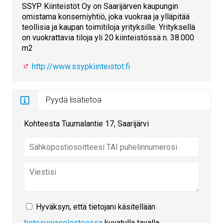
SSYP Kiinteistöt Oy on Saarijärven kaupungin
omistama konserniyhtiö, joka vuokraa ja ylläpitää
teollisia ja kaupan toimitiloja yrityksille. Yrityksellä
on vuokrattavia tiloja yli 20 kiinteistössä n. 38.000
m2
http://www.ssypkiinteistot.fi
Pyydä lisätietoa
Kohteesta Tuumalantie 17, Saarijärvi
Hyväksyn, että tietojani käsitellään
tietosuojaselosteessa
kuvatulla tavalla.