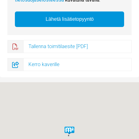
Tallenna toimitilaesite [PDF]
Kerro kaverille