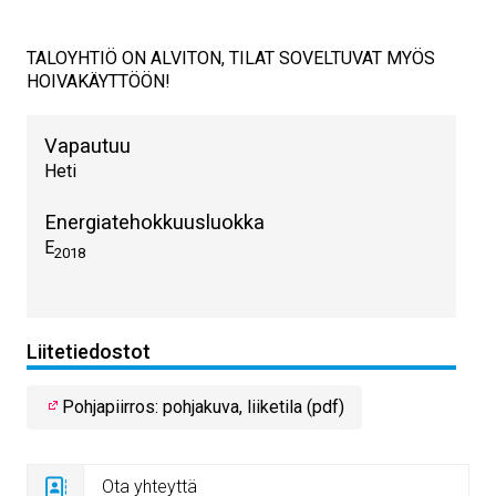
TALOYHTIÖ ON ALVITON, TILAT SOVELTUVAT MYÖS
HOIVAKÄYTTÖÖN!
Vapautuu
Heti
Energiatehokkuusluokka
E
2018
Liitetiedostot
Pohjapiirros: pohjakuva, liiketila (pdf)
Ota yhteyttä