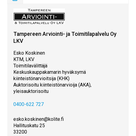
Tampereen Arviointi- ja Toimitilapalvelu Oy
LKV
Esko Koskinen
KTM, LKV
Toimitilavälittäjä
Keskuskauppakamarin hyväksymä
kiinteistönarvioitsija (KHK)
Auktorisoitu kiinteistönarvioija (AKA),
yleisauktorisoitu
0400-622 727
esko.koskinen@kolite.fi
Hallituskatu 25
33200