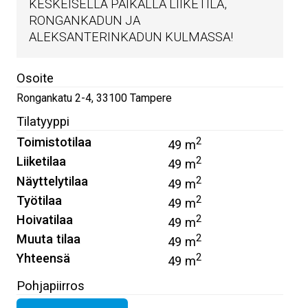
KESKEISELLÄ PAIKALLA LIIKETILA,
RONGANKADUN JA
ALEKSANTERINKADUN KULMASSA!
Osoite
Rongankatu 2-4
,
33100
Tampere
Tilatyyppi
Toimistotilaa
2
49 m
Liiketilaa
2
49 m
Näyttelytilaa
2
49 m
Työtilaa
2
49 m
Hoivatilaa
2
49 m
Muuta tilaa
2
49 m
Yhteensä
2
49 m
Pohjapiirros