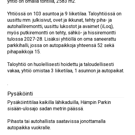
yhtiö on omalla tontilla, 2583 m2.
Yhtiössä on 103 asuntoa ja 9 liiketilaa. Taloyhtiössä on
uusittu mm. julkisivut, ovet ja ikkunat, tehty piha- ja
autohalliremontti, uusittu lukostot ja avaimet (iLoq),
myös putkiremontti on tehty, sähkö- ja hissiremontti
tulossa 2027-28. Lisäksi yhtiöllä on oma saneerattu
parkkihalli, jossa on autopaikkoja yhteensä 52 sekä
pihapaikkoja 15.
Taloyhtiö on huolellisesti hoidettu ja taloudellisesti
vakaa, yhtiö omistaa 3 liiketilaa, 1 asunnon ja autopaikat.
.
Pysäköinti
Pysäköintitilaa kaikilla lähikaduilla, Hämpin Parkin
sisään-ulosajo sadan metrin päässä.
Pihasta tai autohallista saatavissa jonottamalla
autopaikka vuokralle.