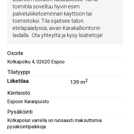
toimitila soveltuu hyvin esim.
palveluliiketoiminnan käyttöön tai
toimistoksi. Tila sijaitsee talon
eteläpäädyssä, aivan Karakalliontorin
laidalla. Ota yhteyttä ja kysy lisätietoja!
Osoite
Kotkapolku 4
,
02620
Espoo
Tilatyyppi
Liiketilaa
2
139 m
Kiinteistö
Espoon Karanpuisto
Pysäköinti
Kotkapolun varrella on runsaasti maksuttomia
pysäköintipaikkoja.