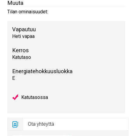
Muuta
Tilan ominaisuudet:
Vapautuu
Heti vapaa
Kerros
Katutaso
Energiatehokkuusluokka
E
Katutasossa
Ota yhteyttä