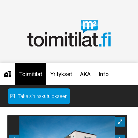
Toimitilat
Yritykset
AKA
Info
Takaisin hakutulokseen