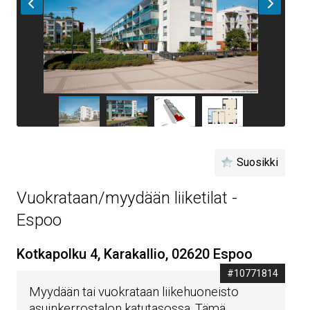
Suosikki
Vuokrataan/myydään liiketilat -
Espoo
Kotkapolku 4, Karakallio, 02620 Espoo
#10771814
Myydään tai vuokrataan liikehuoneisto
asuinkerrostalon katutasossa. Tämä