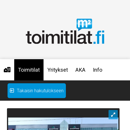
Toimitilat
Yritykset
AKA
Info
Takaisin hakutulokseen