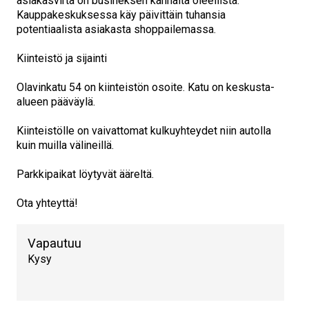
asiakasvirta on busineksen kannalta oleellista.
Kauppakeskuksessa käy päivittäin tuhansia
potentiaalista asiakasta shoppailemassa.
Kiinteistö ja sijainti
Olavinkatu 54 on kiinteistön osoite. Katu on keskusta-
alueen pääväylä.
Kiinteistölle on vaivattomat kulkuyhteydet niin autolla
kuin muilla välineillä.
Parkkipaikat löytyvät ääreltä.
Ota yhteyttä!
Vapautuu
Kysy