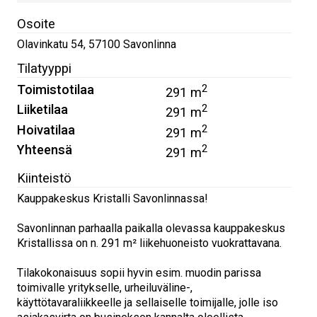
Osoite
Olavinkatu 54
,
57100
Savonlinna
Tilatyyppi
Toimistotilaa
2
291 m
Liiketilaa
2
291 m
Hoivatilaa
2
291 m
Yhteensä
2
291 m
Kiinteistö
Kauppakeskus Kristalli Savonlinnassa!
Savonlinnan parhaalla paikalla olevassa kauppakeskus
Kristallissa on n. 291 m² liikehuoneisto vuokrattavana.
Tilakokonaisuus sopii hyvin esim. muodin parissa
toimivalle yritykselle, urheiluväline-,
käyttötavaraliikkeelle ja sellaiselle toimijalle, jolle iso