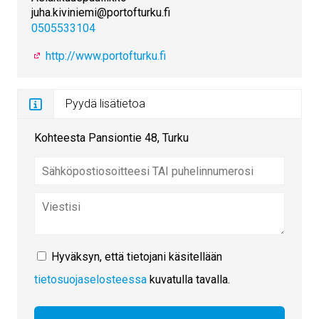
juha.kiviniemi@portofturku.fi
0505533104
http://www.portofturku.fi
Pyydä lisätietoa
Kohteesta Pansiontie 48, Turku
Hyväksyn, että tietojani käsitellään
tietosuojaselosteessa
kuvatulla tavalla.