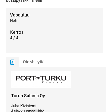
Bussipysäkki lähellä.
Vapautuu
Heti
Kerros
4 / 4
Ota yhteyttä
Turun Satama Oy
Juha Kiviniemi
Asiakkuuspäällikkö