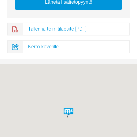
Tallenna toimitilaesite [PDF]
Kerro kaverille