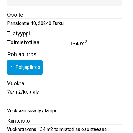
Osoite
Pansiontie 48
,
20240
Turku
Tilatyyppi
Toimistotilaa
2
134 m
Pohjapiirros
Pohjapiirros
Vuokra
7e/m2/kk + alv
Vuokraan sisältyy lämpö
Kiinteistö
Vuokrattavana 134 m2 toimistotilaa osoitteessa