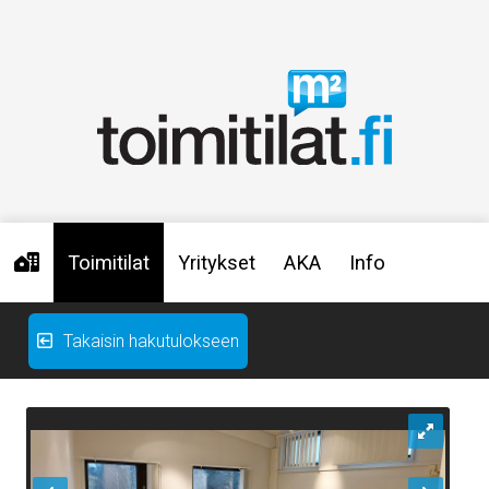
Toimitilat
Yritykset
AKA
Info
Takaisin hakutulokseen