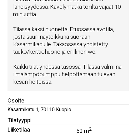
läheisyydessä. Kävelymatka torilta vajaat 10
minuuttia.
Tilassa kaksi huonetta. Etuosassa avotila,
josta suuri näyteikkuna suoraan
Kasarmikadulle. Takaosassa yhdistetty
tauko/keittiöhuone ja erillinen wc.
Kaikki tilat yhdessä tasossa. Tilassa valmiina
ilmalämpöpumppu helpottamaan tulevan
kesän helteissä.
Osoite
Kasarmikatu 1
,
70110
Kuopio
Tilatyyppi
Liiketilaa
2
50 m