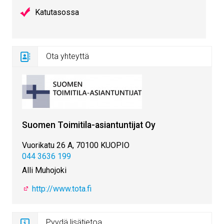
Katutasossa
Ota yhteyttä
Suomen Toimitila-asiantuntijat Oy
Vuorikatu 26 A, 70100 KUOPIO
044 3636 199
Alli Muhojoki
http://www.tota.fi
Pyydä lisätietoa