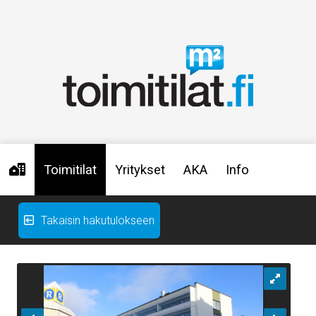
Toimitilat
Yritykset
AKA
Info
Takaisin hakutulokseen