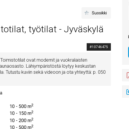
Suosikki
otilat, työtilat - Jyväskylä
#10746475
Toimistotilat ovat modernit ja vuokralaisten
 saunaosasto. Lähiympäristöstä löytyy keskustan
la. Tutustu kuviin sekä videoon ja ota yhteyttä: p. 050
lä
2
10 - 500 m
2
10 - 150 m
2
10 - 200 m
2
10 - 500 m