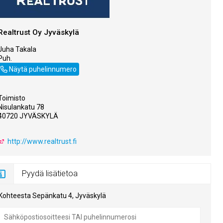
Realtrust Oy Jyväskylä
Juha Takala
Puh.
050 5748434
Näytä puhelinnumero
Toimisto
Nisulankatu 78
40720 JYVÄSKYLÄ
http://www.realtrust.fi
Pyydä lisätietoa
Kohteesta Sepänkatu 4, Jyväskylä