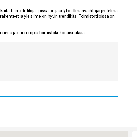
aita toimistotiloja, joissa on jäädytys. Ilmanvaihtojärjestelmä
tarakenteet ja yleisilme on hyvin trendikäs. Toimistotiloissa on
huoneita ja suurempia toimistokokonaisuuksia.