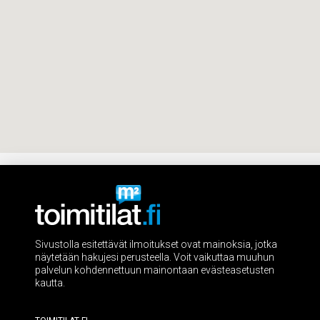
Sivustolla esitettävät ilmoitukset ovat mainoksia, jotka
näytetään hakujesi perusteella. Voit vaikuttaa muuhun
palvelun kohdennettuun mainontaan evästeasetusten
kautta.
Toimitilat.fi