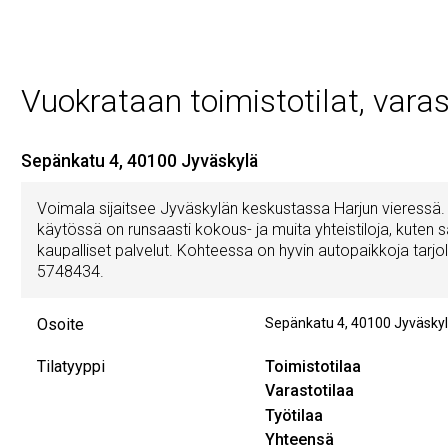
Vuokrataan toimistotilat, varast
Sepänkatu 4, 40100 Jyväskylä
Voimala sijaitsee Jyväskylän keskustassa Harjun vieressä. 
käytössä on runsaasti kokous- ja muita yhteistiloja, kuten
kaupalliset palvelut. Kohteessa on hyvin autopaikkoja tarjol
5748434.
Osoite
Sepänkatu 4
,
40100
Jyväsky
Tilatyyppi
Toimistotilaa
Varastotilaa
Työtilaa
Yhteensä