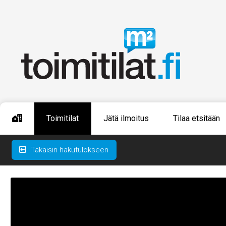
Toimitilat
Jätä ilmoitus
Tilaa etsitään
Takaisin hakutulokseen