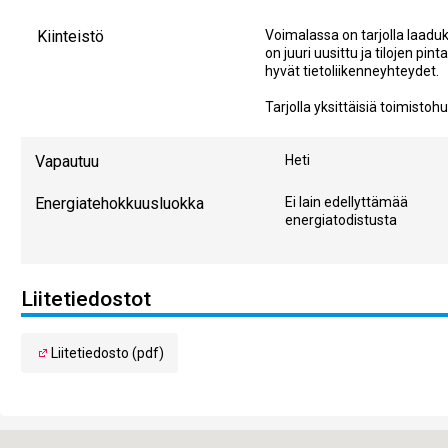
Kiinteistö
Voimalassa on tarjolla laadukk
on juuri uusittu ja tilojen pin
hyvät tietoliikenneyhteydet.
Tarjolla yksittäisiä toimisto
Vapautuu
Heti
Energiatehokkuusluokka
Ei lain edellyttämää
energiatodistusta
Liitetiedostot
Liitetiedosto (pdf)