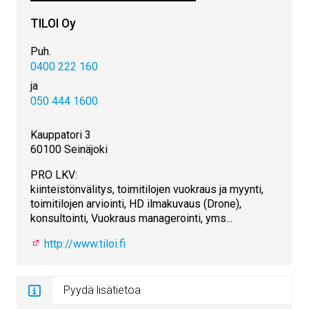
TILOI Oy
Puh.
0400 222 160
ja
050 444 1600
Kauppatori 3
60100 Seinäjoki
PRO LKV:
kiinteistönvälitys, toimitilojen vuokraus ja myynti,
toimitilojen arviointi, HD ilmakuvaus (Drone),
konsultointi, Vuokraus managerointi, yms...
http://www.tiloi.fi
Pyydä lisätietoa