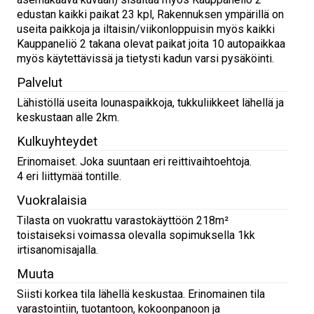
edustan kaikki paikat 23 kpl, Rakennuksen ympärillä on
useita paikkoja ja iltaisin/viikonloppuisin myös kaikki
Kauppaneliö 2 takana olevat paikat joita 10 autopaikkaa
myös käytettävissä ja tietysti kadun varsi pysäköinti.
Palvelut
Lähistöllä useita lounaspaikkoja, tukkuliikkeet lähellä ja
keskustaan alle 2km.
Kulkuyhteydet
Erinomaiset. Joka suuntaan eri reittivaihtoehtoja.
4 eri liittymää tontille.
Vuokralaisia
Tilasta on vuokrattu varastokäyttöön 218m²
toistaiseksi voimassa olevalla sopimuksella 1kk
irtisanomisajalla.
Muuta
Siisti korkea tila lähellä keskustaa. Erinomainen tila
varastointiin, tuotantoon, kokoonpanoon ja