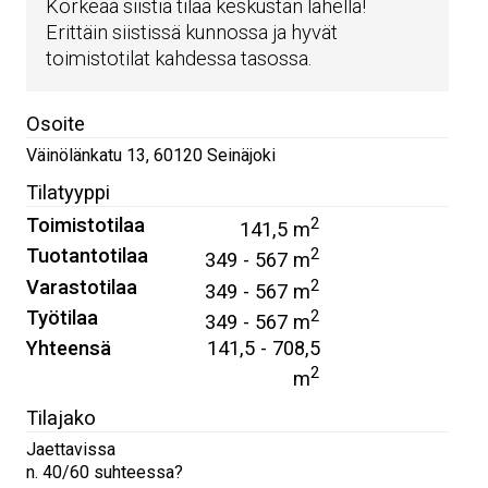
Korkeaa siistiä tilaa keskustan lähellä!
Erittäin siistissä kunnossa ja hyvät
toimistotilat kahdessa tasossa.
Osoite
Väinölänkatu 13
,
60120
Seinäjoki
Tilatyyppi
Toimistotilaa
2
141,5 m
Tuotantotilaa
2
349 - 567 m
Varastotilaa
2
349 - 567 m
Työtilaa
2
349 - 567 m
Yhteensä
141,5 - 708,5
2
m
Tilajako
Jaettavissa
n. 40/60 suhteessa?