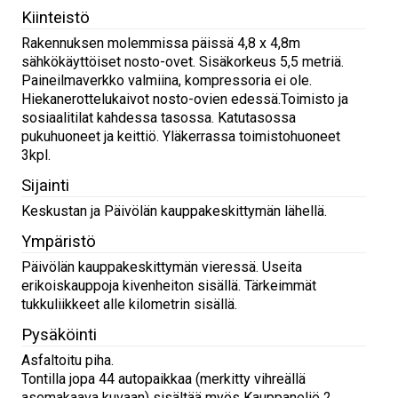
Kiinteistö
Rakennuksen molemmissa päissä 4,8 x 4,8m
sähkökäyttöiset nosto-ovet. Sisäkorkeus 5,5 metriä.
Paineilmaverkko valmiina, kompressoria ei ole.
Hiekanerottelukaivot nosto-ovien edessä.Toimisto ja
sosiaalitilat kahdessa tasossa. Katutasossa
pukuhuoneet ja keittiö. Yläkerrassa toimistohuoneet
3kpl.
Sijainti
Keskustan ja Päivölän kauppakeskittymän lähellä.
Ympäristö
Päivölän kauppakeskittymän vieressä. Useita
erikoiskauppoja kivenheiton sisällä. Tärkeimmät
tukkuliikkeet alle kilometrin sisällä.
Pysäköinti
Asfaltoitu piha.
Tontilla jopa 44 autopaikkaa (merkitty vihreällä
asemakaava kuvaan) sisältää myös Kauppaneliö 2