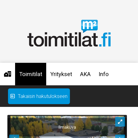
Toimitilat
Yritykset
AKA
Info
Takaisin hakutulokseen
Ilmakuva