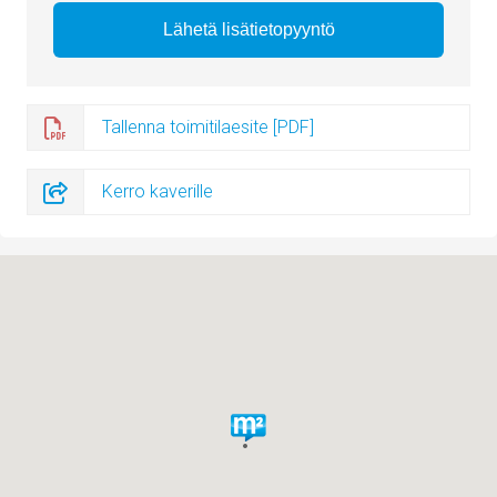
Tallenna toimitilaesite [PDF]
Kerro kaverille