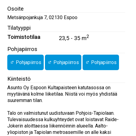
Osoite
Metsänpojankuja 7
,
02130
Espoo
Tilatyyppi
Toimistotilaa
2
23,5 - 35 m
Pohjapiirros
Pohjapiirros
Pohjapiirros
Pohjapiirros
Kiinteistö
Asunto Oy Espoon Kultapaisteen katutasossa on
myytävänä kolme liiketilaa. Niistä voi myös yhdistää
suuremman tilan.
Talo on valmistunut uudistuvaan Pohjois-Tapiolaan.
Tulevaisuudessa kulkuyhteydet ovat loistavat Raide-
Jokerin aloittaessa liikennöinnin alueella. Aalto-
yliopiston ja Tapiolan metroasemille on alle kaksi