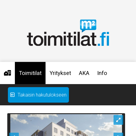
Toimitilat
Yritykset
AKA
Info
Takaisin hakutulokseen