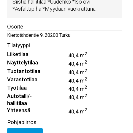
Siistiä hallitilaa *Uudehko *Iso ovi
*Asfalttipiha *Myydään vuokrattuna
Osoite
Kiertotähdentie 9
,
20200
Turku
Tilatyyppi
Liiketilaa
2
40,4 m
Näyttelytilaa
2
40,4 m
Tuotantotilaa
2
40,4 m
Varastotilaa
2
40,4 m
Työtilaa
2
40,4 m
Autotalli/-
2
40,4 m
hallitilaa
Yhteensä
2
40,4 m
Pohjapiirros