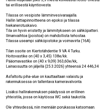
tai erillisestä käyntiovesta.
Tilassa on vesipiste lämminvesivaraajalla.
Hallin lattiapinnoitteena on epoksi ja tilassa
hiekanerotuskaivo.
Tila on hyvin eristetty ja lämmitykseen on sähköpatteri.
Ilmanvaihtoa (poistoa) on mahdollista tehostaa.
Tilassa useampi sähköpistoke ja voimavirta (16A).
Tilan osoite on Kiertotähdentie 9 VA 4 Turku.
Hoitovastike on (40 x 3,45) 138e/kk.
Pääomavastike on (40 x 9,09) 363,60e/kk,
Lainaosuutta on jäljellä (25.3.2026) yhteensä 24 446,34
Asfaltoitu piha-alue on kauttaaltaan valaistu ja
rakennuksessa on tallentava kameravalvonta.
Lisäksi hallirakennuksen päädyssä on erillinen
yhteistila, jossa on käytössa WC sekä taukotila.
Ole yhteydessä, niin mennään porukassa katsomaan.