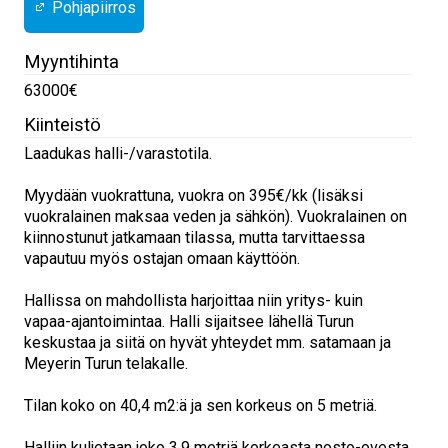
Pohjapiirros
Myyntihinta
63000€
Kiinteistö
Laadukas halli-/varastotila.
Myydään vuokrattuna, vuokra on 395€/kk (lisäksi
vuokralainen maksaa veden ja sähkön). Vuokralainen on
kiinnostunut jatkamaan tilassa, mutta tarvittaessa
vapautuu myös ostajan omaan käyttöön.
Hallissa on mahdollista harjoittaa niin yritys- kuin
vapaa-ajantoimintaa. Halli sijaitsee lähellä Turun
keskustaa ja siitä on hyvät yhteydet mm. satamaan ja
Meyerin Turun telakalle.
Tilan koko on 40,4 m2:ä ja sen korkeus on 5 metriä.
Halliin kuljetaan joko 3,9 metriä korkeasta nosto-ovesta