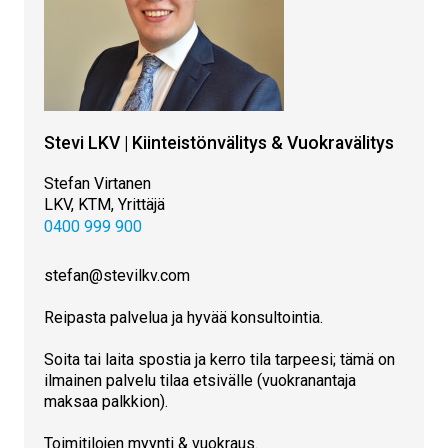
Stevi LKV | Kiinteistönvälitys & Vuokravälitys
Stefan Virtanen
LKV, KTM, Yrittäjä
0400 999 900
stefan@stevilkv.com
Reipasta palvelua ja hyvää konsultointia.
Soita tai laita spostia ja kerro tila tarpeesi; tämä on
ilmainen palvelu tilaa etsivälle (vuokranantaja
maksaa palkkion).
Toimitilojen myynti & vuokraus.