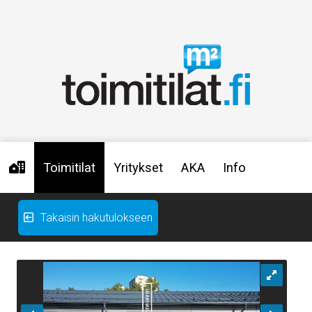
Toimitilat
Yritykset
AKA
Info
Takaisin hakutulokseen