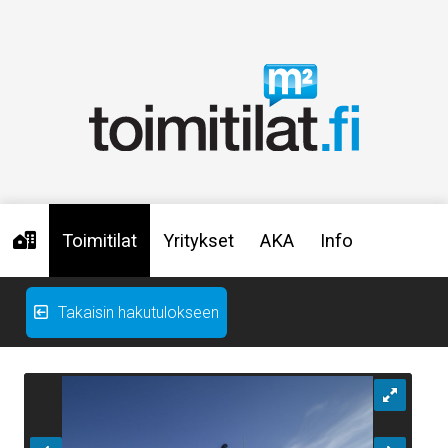
Toimitilat
Yritykset
AKA
Info
Takaisin hakutulokseen