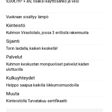
9,00€/m² + alv, lisäksi käyttösähkö ja vesi
Vuokraan sisältyy lämpö
Kiinteistö
Kuhmon Virastotalo, jossa 3 erillistä rakennusta
Sijainti
Torin laidalla, kaiken keskellä!
Palvelut
Kuhmon keskustan monipuoliset palvelut käden
ulottuvilla
Kulkuyhteydet
Helppo saapua kaikilla liikkumismuodoilla
Muuta
Kiinteistöllä Turvatakuu sertifikaatti