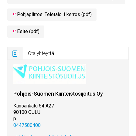
Pohjapiirros: Teletalo 1.kerros (pdf)
Esite (pdf)
Ota yhteyttä
Pohjois-Suomen Kiinteistösijoitus Oy
Kansankatu 54 A27
90100 OULU
p
0447580400