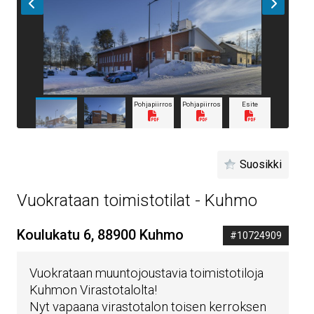
Pohjapiirros
Pohjapiirros
Esite
Suosikki
Vuokrataan toimistotilat - Kuhmo
Koulukatu 6, 88900 Kuhmo
#10724909
Vuokrataan muuntojoustavia toimistotiloja
Kuhmon Virastotalolta!
Nyt vapaana virastotalon toisen kerroksen