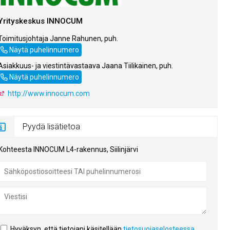
Yrityskeskus INNOCUM
Toimitusjohtaja Janne Rahunen, puh.
044 767 3401
Näytä puhelinnumero
Asiakkuus- ja viestintävastaava Jaana Tiilikainen, puh.
044 767 3402
Näytä puhelinnumero
http://www.innocum.com
Pyydä lisätietoa
Kohteesta INNOCUM L4-rakennus, Siilinjärvi
Hyväksyn, että tietojani käsitellään
tietosuojaselosteessa