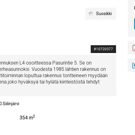
Suosikki
#10720377
nuksen L4 osoitteessa Pasurintie 5. Se on
perheasunnoksi. Vuodesta 1985 lähtien rakennus on
titoiminnan loputtua rakennus tontteineen myydään
tena joko hyväksyä tai hylätä kiinteistöstä tehdyt
0
Siilinjärvi
2
354 m