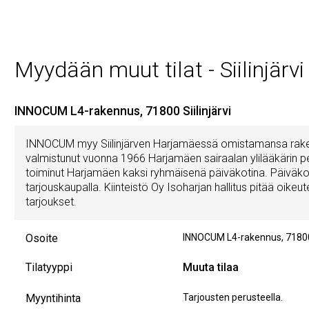
Myydään muut tilat - Siilinjärvi
INNOCUM L4-rakennus, 71800 Siilinjärvi
INNOCUM myy Siilinjärven Harjamäessä omistamansa raken
valmistunut vuonna 1966 Harjamäen sairaalan ylilääkärin 
toiminut Harjamäen kaksi ryhmäisenä päiväkotina. Päiväko
tarjouskaupalla. Kiinteistö Oy Isoharjan hallitus pitää oikeu
tarjoukset.
Osoite
INNOCUM L4-rakennus
,
7180
Tilatyyppi
Muuta tilaa
Myyntihinta
Tarjousten perusteella.