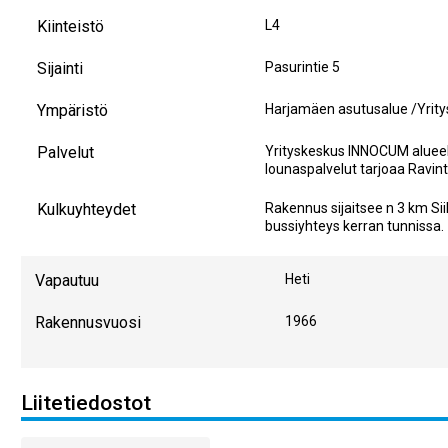
Kiinteistö
L4
Sijainti
Pasurintie 5
Ympäristö
Harjamäen asutusalue /Yrit
Palvelut
Yrityskeskus INNOCUM alueella
lounaspalvelut tarjoaa Ravin
Kulkuyhteydet
Rakennus sijaitsee n 3 km Si
bussiyhteys kerran tunnissa.
Vapautuu
Heti
Rakennusvuosi
1966
Liitetiedostot