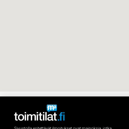
Sivustolla esitettävät ilmoitukset ovat mainoksia, jotka