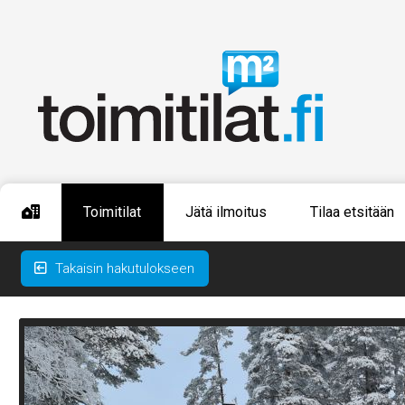
Toimitilat
Jätä ilmoitus
Tilaa etsitään
Takaisin hakutulokseen