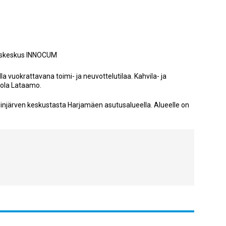
yskeskus INNOCUM
 vuokrattavana toimi- ja neuvottelutilaa. Kahvila- ja
tola Lataamo.
ilinjärven keskustasta Harjamäen asutusalueella. Alueelle on