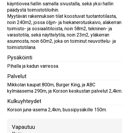
käyntiovea hallin samalla sivustalla, sekä yksi hallin
päädystä toimistotiloihin.
Myytävän rakennuksen tilat koostuvat tuotantotilasta,
noin 240m2, jossa öljyn- ja hiekanerotuskaivo, alakerran
toimisto- ja sosiaalitiloista, noin 58m2, tekninen- ja
varastotila, sekä näyttelytila, noin 23m2, yläkerran
asunnosta, noin 60m2, joka on toiminut neuvottelu- ja
toimistotilana.
Pysäköinti
Pihalla ja kadun varressa.
Palvelut
Mikkolan kaupat 800m, Burger King, ja ABC
kylmäasema 290m, ja Korson keskustan palvelut 2,4km.
Kulkuyhteydet
Korson juna-asema 2,4km, bussipysäkille 150m.
Vapautuu