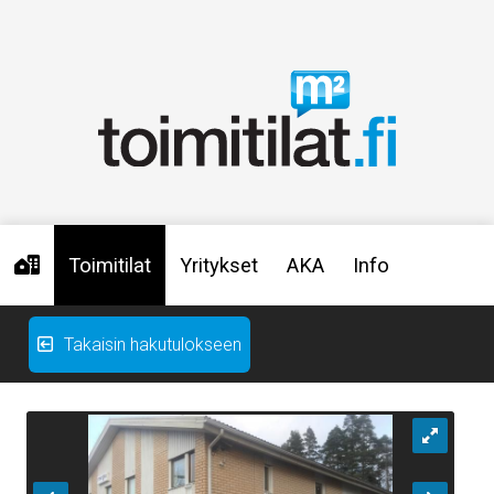
Toimitilat
Yritykset
AKA
Info
Takaisin hakutulokseen