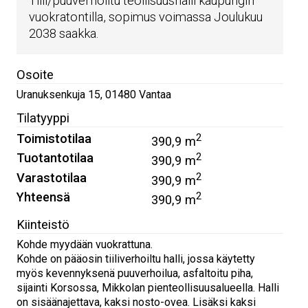
Tiili/puuverhoiltu teollisuushalli kaupungin
vuokratontilla, sopimus voimassa Joulukuu
2038 saakka.
Osoite
Uranuksenkuja 15
,
01480
Vantaa
Tilatyyppi
Toimistotilaa
2
390,9 m
Tuotantotilaa
2
390,9 m
Varastotilaa
2
390,9 m
Yhteensä
2
390,9 m
Kiinteistö
Kohde myydään vuokrattuna.
Kohde on pääosin tiiliverhoiltu halli, jossa käytetty
myös kevennyksenä puuverhoilua, asfaltoitu piha,
sijainti Korsossa, Mikkolan pienteollisuusalueella. Halli
on sisäänajettava, kaksi nosto-ovea. Lisäksi kaksi