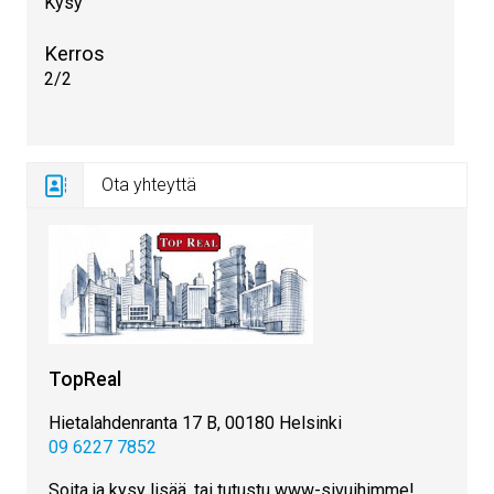
Kysy
Kerros
2/2
Ota yhteyttä
TopReal
Hietalahdenranta 17 B, 00180 Helsinki
09 6227 7852
Soita ja kysy lisää, tai tutustu www-sivuihimme!