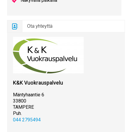
Näkyvällä paikalla
Ota yhteyttä
K&K Vuokrauspalvelu
Mäntyhaantie 6
33800
TAMPERE
Puh.
044 2795494