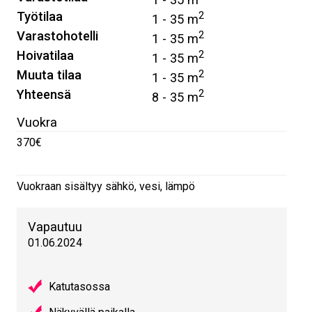
Työtilaa
2
1 - 35 m
Varastohotelli
2
1 - 35 m
Hoivatilaa
2
1 - 35 m
Muuta tilaa
2
1 - 35 m
Yhteensä
2
8 - 35 m
Vuokra
370€
Vuokraan sisältyy sähkö, vesi, lämpö
Vapautuu
01.06.2024
Katutasossa