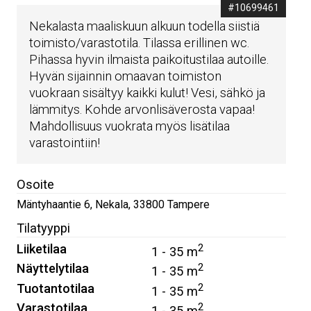
#10699461
Nekalasta maaliskuun alkuun todella siistiä
toimisto/varastotila. Tilassa erillinen wc.
Pihassa hyvin ilmaista paikoitustilaa autoille.
Hyvän sijainnin omaavan toimiston
vuokraan sisältyy kaikki kulut! Vesi, sähkö ja
lämmitys. Kohde arvonlisäverosta vapaa!
Mahdollisuus vuokrata myös lisätilaa
varastointiin!
Osoite
Mäntyhaantie 6, Nekala
,
33800
Tampere
Tilatyyppi
Liiketilaa
2
1 - 35 m
Näyttelytilaa
2
1 - 35 m
Tuotantotilaa
2
1 - 35 m
Varastotilaa
2
1 - 35 m