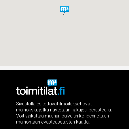
Sivustolla esitettävät ilmoitukset ovat
mainoksia, jotka näytetään hakujesi perusteella.
Voit vaikuttaa muuhun palvelun kohdennettuun
mainontaan evästeasetusten kautta.