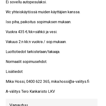
Ei sovellu autopesulaksi.
Wc yhteiskäytössä muiden käyttäjien kanssa.
Iso piha, paikoitus sopimuksen mukaan.
Vuokra 435 €/kk+sähkö ja vesi.
Vakuus 2:n kk:n vuokra / sop.mukaan.
Luottotiedot tarkistetaan/takaaja.
Normaalit sopimusehdot.
Lisätiedot:
Mika Hossi, 0400 622 365, mika.hossi@a-valitys.fi
A-välitys Tero Kankaristo LKV
Vapautuu