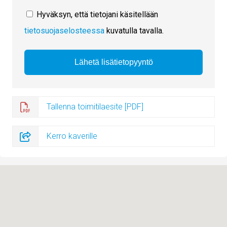
Hyväksyn, että tietojani käsitellään
tietosuojaselosteessa
kuvatulla tavalla.
Tallenna toimitilaesite [PDF]
Kerro kaverille