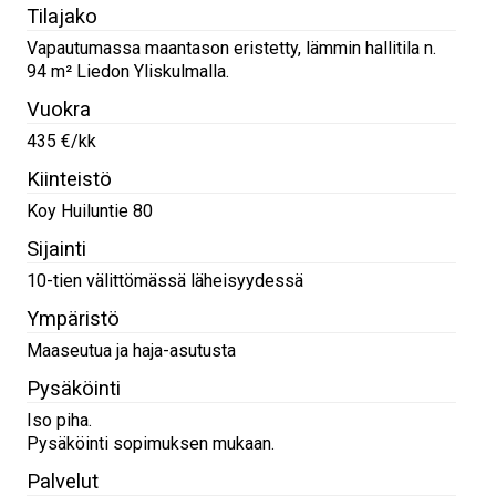
Tilajako
Vapautumassa maantason eristetty, lämmin hallitila n.
94 m² Liedon Yliskulmalla.
Vuokra
435 €/kk
Kiinteistö
Koy Huiluntie 80
Sijainti
10-tien välittömässä läheisyydessä
Ympäristö
Maaseutua ja haja-asutusta
Pysäköinti
Iso piha.
Pysäköinti sopimuksen mukaan.
Palvelut