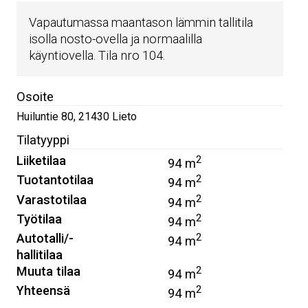
Vapautumassa maantason lämmin tallitila
isolla nosto-ovella ja normaalilla
käyntiovella. Tila nro 104.
Osoite
Huiluntie 80
,
21430
Lieto
Tilatyyppi
Liiketilaa
2
94 m
Tuotantotilaa
2
94 m
Varastotilaa
2
94 m
Työtilaa
2
94 m
Autotalli/-
2
94 m
hallitilaa
Muuta tilaa
2
94 m
Yhteensä
2
94 m