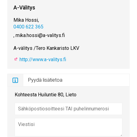
A-Välitys
Mika Hossi,
0400 622 365
, mika.hossi@a-valitys.fi
A-välitys /Tero Kankaristo LKV
http://www.a-valitys.fi
Pyydä lisätietoa
Kohteesta Huiluntie 80, Lieto