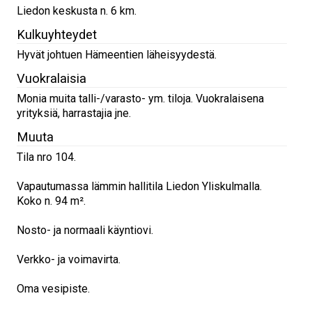
Liedon keskusta n. 6 km.
Kulkuyhteydet
Hyvät johtuen Hämeentien läheisyydestä.
Vuokralaisia
Monia muita talli-/varasto- ym. tiloja. Vuokralaisena
yrityksiä, harrastajia jne.
Muuta
Tila nro 104.
Vapautumassa lämmin hallitila Liedon Yliskulmalla.
Koko n. 94 m².
Nosto- ja normaali käyntiovi.
Verkko- ja voimavirta.
Oma vesipiste.