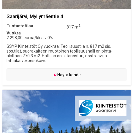
Saarijärvi, Myllymäentie 4
Tuotantotilaa
2
817 m
Vuokra
2 298,00 euroa/kk alv 0%
SSYP Kiinteistöt Oy vuokraa: Teollisuustila n. 817 m2 sis.
sos.tilat, suorakaiteen muotoinen teollisuushalli on pinta-
alaltaan 770,3 m2. Hallissa on siltanosturi, nosto-ovi ja
lattiakaivo/pesukaivo.
Näytä kohde