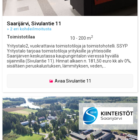
Saarijärvi, Sivulantie 11
» 2 eri kohdeilmoitusta
Toimistotilaa
2
10 - 200 m
Yritystalo2, vuokrattavia toimistotiloja ja toimistohotelli. SSYP
Yritystalo tarjoaa toimistotiloja yrityksille ja yhteisöille
Saarijärven keskustassa kaupungintalon vieressä hyvällä
sijainnilla (Sivulantie 11). Hinnat alkaen n. 181,50 euro kk alv 0%,
sisältäen peruskalustuksen, lämmityksen, veden,...
Avaa
Sivulantie 11