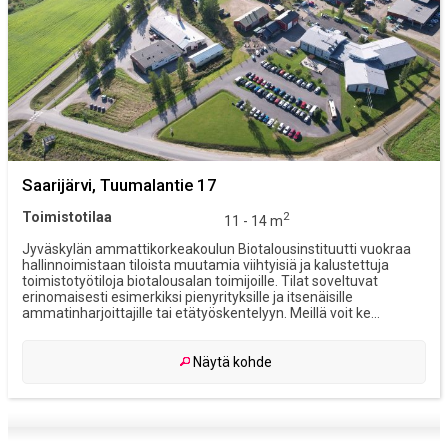
Saarijärvi, Tuumalantie 17
Toimistotilaa
2
11 - 14 m
Jyväskylän ammattikorkeakoulun Biotalousinstituutti vuokraa
hallinnoimistaan tiloista muutamia viihtyisiä ja kalustettuja
toimistotyötiloja biotalousalan toimijoille. Tilat soveltuvat
erinomaisesti esimerkiksi pienyrityksille ja itsenäisille
ammatinharjoittajille tai etätyöskentelyyn. Meillä voit ke...
Näytä kohde