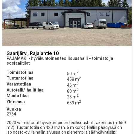
Saarijärvi, Rajalantie 10
PAJAMÄKI - hyväkuntoinen teollisuushalli + toimisto ja
sosiaalitilat
Toimistotilaa
2
50 m
Tuotantotilaa
2
458 m
Varastotilaa
2
46 m
Autotalli/-hallitilaa
2
80 m
Muuta tilaa
2
25 m
Yhteensä
2
659 m
Vuokra
2764
2020 valmistunut hyväkuntoinen teollisuushallirakennus (n. 659
m2). Tuotantotila on 420 m2 (n. 6 m kork.). Hallin päädyssä on
iso nosto-ovi ja hallin sivussa on pienempi sisäänkäyntisiipi