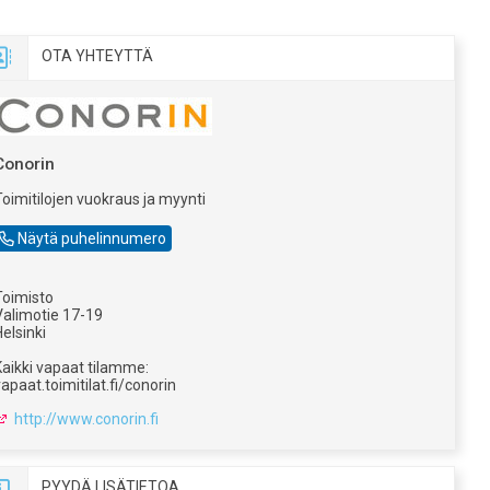
Ota yhteyttä
Conorin
Toimitilojen vuokraus ja myynti
09 - 612 2230
Näytä puhelinnumero
Toimisto
Valimotie 17-19
elsinki
Kaikki vapaat tilamme:
apaat.toimitilat.fi/conorin
http://www.conorin.fi
Pyydä lisätietoa