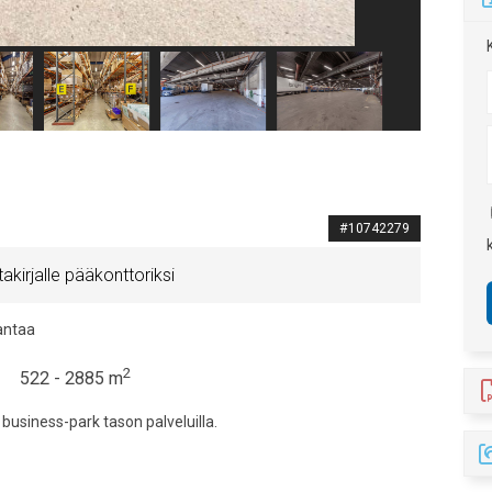
#10742279
akirjalle pääkonttoriksi
antaa
2
522 - 2885 m
 business-park tason palveluilla.