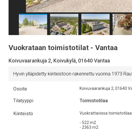
Vuokrataan toimistotilat - Vantaa
Koivuvaarankuja 2, Koivukylä, 01640 Vantaa
Hyvin ylläpidetty kiinteistöon rakennettu vuonna 1973 Raut
Osoite
Koivuvaarankuja 2
,
01640
V
Tilatyyppi
Toimistotilaa
Kiinteistö
Vuokrattavissa toimistotilaa
- 522 m2
- 2363 m2