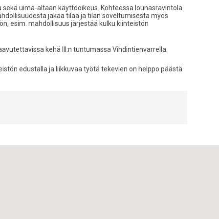
 sekä uima-altaan käyttöoikeus. Kohteessa lounasravintola
ahdollisuudesta jakaa tilaa ja tilan soveltumisesta myös
, esim. mahdollisuus järjestää kulku kiinteistön
 saavutettavissa kehä III:n tuntumassa Vihdintienvarrella.
teistön edustalla ja liikkuvaa työtä tekevien on helppo päästä