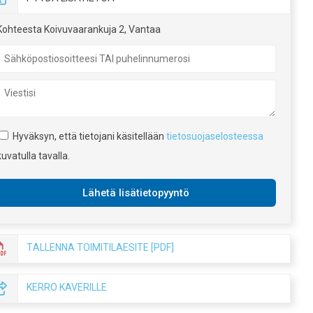
Kohteesta Koivuvaarankuja 2, Vantaa
Hyväksyn, että tietojani käsitellään
tietosuojaselosteessa
kuvatulla tavalla.
Tallenna toimitilaesite [PDF]
Kerro kaverille