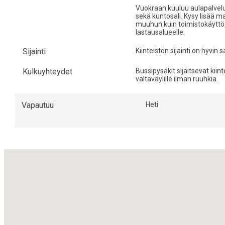
Vuokraan kuuluu aulapalvelu
sekä kuntosali. Kysy lisää m
muuhun kuin toimistokäyttöön
lastausalueelle.
Sijainti
Kiinteistön sijainti on hyvin
Kulkuyhteydet
Bussipysäkit sijaitsevat kiin
valtaväylille ilman ruuhkia.
Vapautuu
Heti